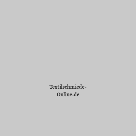
Textilschmiede-
Online.de
© Urheberrecht. Alle Rechte vorbehalten.